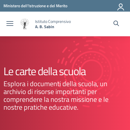
Vai ai contenuti
Vai al menu di navigazione
Vai al footer
Ministero dell'Istruzione e del Merito
Istituto Comprensivo
A. B. Sabin
Le carte della scuola
Esplora i documenti della scuola, un
archivio di risorse importanti per
comprendere la nostra missione e le
nostre pratiche educative.