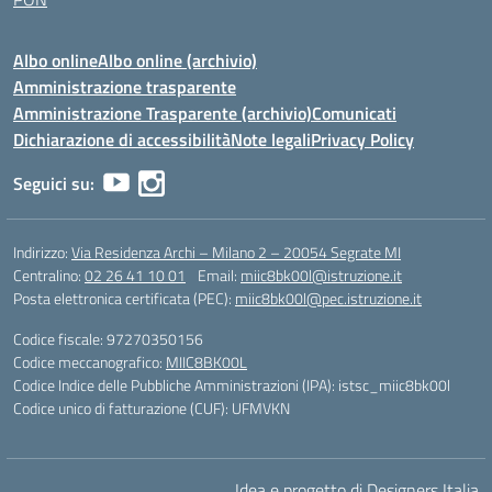
Albo online
Albo online (archivio)
Amministrazione trasparente
Amministrazione Trasparente (archivio)
Comunicati
Dichiarazione di accessibilità
Note legali
Privacy Policy
Seguici su:
Indirizzo:
Via Residenza Archi – Milano 2 – 20054 Segrate MI
Centralino:
02 26 41 10 01
Email:
miic8bk00l@istruzione.it
Posta elettronica certificata (PEC):
miic8bk00l@pec.istruzione.it
Codice fiscale: 97270350156
Codice meccanografico:
MIIC8BK00L
Codice Indice delle Pubbliche Amministrazioni (IPA): istsc_miic8bk00l
Codice unico di fatturazione (CUF): UFMVKN
Idea e progetto di Designers Italia