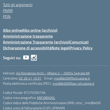
Tutti gli argomenti
PNRR
PON
Albo online
Albo online (archivio)
Amministrazione trasparente
Amministrazione Trasparente (archivio)
Comunicati
Dichiarazione di accessibilità
Note legali
Privacy Policy
Seguici su:
Indirizzo:
Via Residenza Archi – Milano 2 – 20054 Segrate MI
Centralino:
02 26 41 10 01
Email:
miic8bk00l@istruzione.it
Posta elettronica certificata (PEC):
miic8bk00l@pec.istruzione.it
Codice fiscale: 97270350156
Codice meccanografico:
MIIC8BK00L
Codice Indice delle Pubbliche Amministrazioni (IPA): istsc_miic8bk00l
Codice unico di fatturazione (CUF): UFMVKN