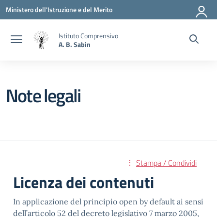
Vai ai contenuti
Vai al menu di navigazione
Vai al footer
Ministero dell'Istruzione e del Merito
Istituto Comprensivo
A. B. Sabin
Note legali
Stampa / Condividi
Licenza dei contenuti
In applicazione del principio open by default ai sensi
dell’articolo 52 del decreto legislativo 7 marzo 2005,