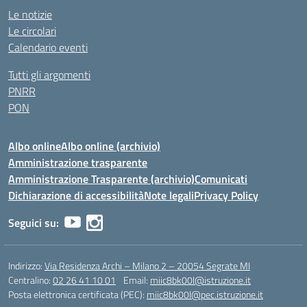
Le notizie
Le circolari
Calendario eventi
Tutti gli argomenti
PNRR
PON
Albo online
Albo online (archivio)
Amministrazione trasparente
Amministrazione Trasparente (archivio)
Comunicati
Dichiarazione di accessibilità
Note legali
Privacy Policy
Seguici su:
Indirizzo:
Via Residenza Archi – Milano 2 – 20054 Segrate MI
Centralino:
02 26 41 10 01
Email:
miic8bk00l@istruzione.it
Posta elettronica certificata (PEC):
miic8bk00l@pec.istruzione.it