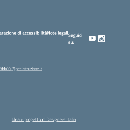
arazione di accessibilità
Note legali
Seguici
su:
8bk00l@pec.istruzione.it
Idea e progetto di Designers Italia