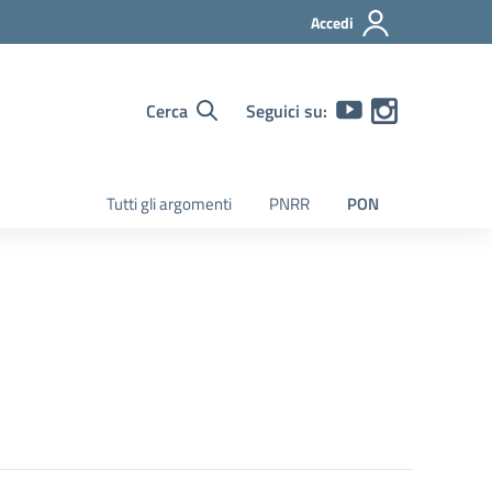
Accedi
Cerca
Seguici su:
Tutti gli argomenti
PNRR
PON