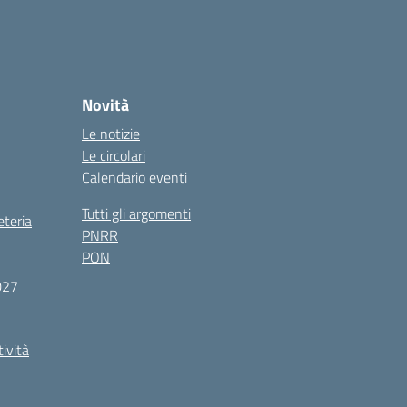
Novità
Le notizie
Le circolari
Calendario eventi
Tutti gli argomenti
eteria
PNRR
PON
027
tività