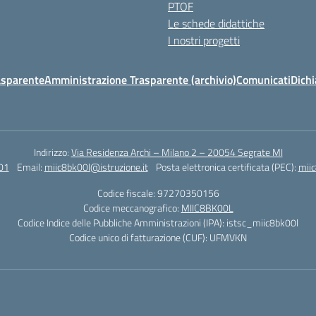
PTOF
Le schede didattiche
I nostri progetti
asparente
Amministrazione Trasparente (archivio)
Comunicati
Dichi
Indirizzo:
Via Residenza Archi – Milano 2 – 20054 Segrate MI
01
Email:
miic8bk00l@istruzione.it
Posta elettronica certificata (PEC):
miic
Codice fiscale: 97270350156
Codice meccanografico:
MIIC8BK00L
Codice Indice delle Pubbliche Amministrazioni (IPA): istsc_miic8bk00l
Codice unico di fatturazione (CUF): UFMVKN