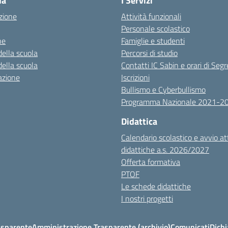
la
I Servizi
zione
Attività funzionali
Personale scolastico
ne
Famiglie e studenti
della scuola
Percorsi di studio
della scuola
Contatti IC Sabin e orari di Segr
azione
Iscrizioni
Bullismo e Cyberbullismo
Programma Nazionale 2021-2
Didattica
Calendario scolastico e avvio at
didattiche a.s. 2026/2027
Offerta formativa
PTOF
Le schede didattiche
I nostri progetti
asparente
Amministrazione Trasparente (archivio)
Comunicati
Dichi