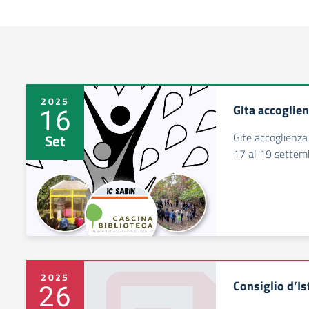
2025
Gita accoglie
16
Gite accoglienza
Set
17 al 19 sette
2025
Consiglio d’Is
26