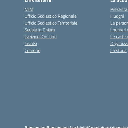
Link Esterni
La Scuo
MIM
Presenta
Ufficio Scolastico Regionale
I luoghi
Ufficio Scolastico Territoriale
Le perso
Scuola in Chiaro
I numeri 
Iscrizioni On Line
Le carte 
Invalsi
Organizz
Comune
La storia
Albo online
Albo online (archivio)
Amministrazione tr