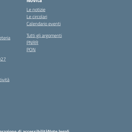
Novità
Le notizie
Le circolari
Calendario eventi
Tutti gli argomenti
eteria
PNRR
PON
027
tività
arazione di accessibilità
Note legali