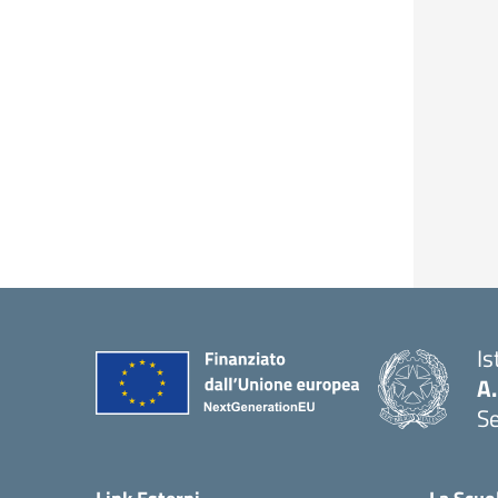
Is
A.
S