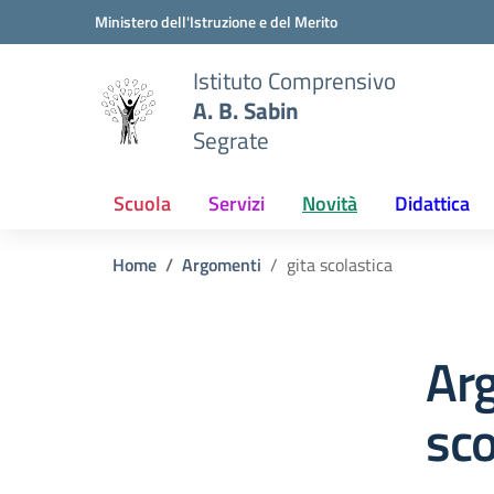
Vai ai contenuti
Vai al menu di navigazione
Vai al footer
Ministero dell'Istruzione e del Merito
Istituto Comprensivo
A. B. Sabin
Segrate
Scuola
Servizi
Novità
Didattica
Home
Argomenti
gita scolastica
Arg
sco