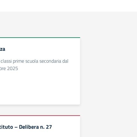
nza
 classi prime scuola secondaria dal
mbre 2025
tituto – Delibera n. 27