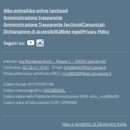
Albo online
Albo online (archivio)
Amministrazione trasparente
Amministrazione Trasparente (archivio)
Comunicati
Dichiarazione di accessibilità
Note legali
Privacy Policy
Seguici su:
Indirizzo:
Via Residenza Archi – Milano 2 – 20054 Segrate MI
Centralino:
02 26 41 10 01
Email:
miic8bk00l@istruzione.it
Posta elettronica certificata (PEC):
miic8bk00l@pec.istruzione.it
Codice fiscale: 97270350156
Codice meccanografico:
MIIC8BK00L
Codice Indice delle Pubbliche Amministrazioni (IPA): istsc_miic8bk00l
Codice unico di fatturazione (CUF): UFMVKN
Idea e progetto di Designers Italia