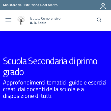
Vai ai contenuti
Vai al menu di navigazione
Vai al footer
Ministero dell'Istruzione e del Merito
Istituto Comprensivo
A. B. Sabin
Scuola Secondaria di primo
grado
Approfondimenti tematici, guide e esercizi
creati dai docenti della scuola e a
disposizione di tutti.