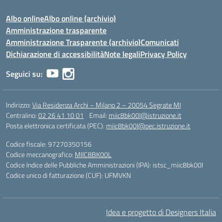
Albo online
Albo online (archivio)
Amministrazione trasparente
Amministrazione Trasparente (archivio)
Comunicati
Dichiarazione di accessibilità
Note legali
Privacy Policy
Seguici su:
Indirizzo:
Via Residenza Archi – Milano 2 – 20054 Segrate MI
Centralino:
02 26 41 10 01
Email:
miic8bk00l@istruzione.it
Posta elettronica certificata (PEC):
miic8bk00l@pec.istruzione.it
Codice fiscale: 97270350156
Codice meccanografico:
MIIC8BK00L
Codice Indice delle Pubbliche Amministrazioni (IPA): istsc_miic8bk00l
Codice unico di fatturazione (CUF): UFMVKN
Idea e progetto di Designers Italia