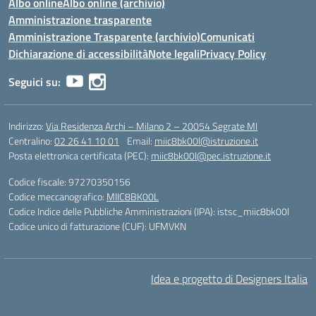
Albo online
Albo online (archivio)
Amministrazione trasparente
Amministrazione Trasparente (archivio)
Comunicati
Dichiarazione di accessibilità
Note legali
Privacy Policy
Seguici su:
Indirizzo:
Via Residenza Archi – Milano 2 – 20054 Segrate MI
Centralino:
02 26 41 10 01
Email:
miic8bk00l@istruzione.it
Posta elettronica certificata (PEC):
miic8bk00l@pec.istruzione.it
Codice fiscale: 97270350156
Codice meccanografico:
MIIC8BK00L
Codice Indice delle Pubbliche Amministrazioni (IPA): istsc_miic8bk00l
Codice unico di fatturazione (CUF): UFMVKN
Idea e progetto di Designers Italia