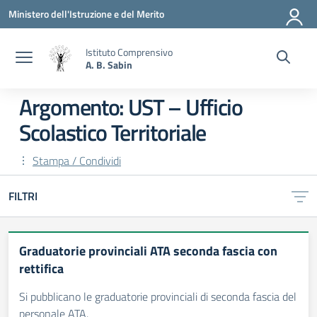
Vai ai contenuti
Vai al menu di navigazione
Vai al footer
Ministero dell'Istruzione e del Merito
Istituto Comprensivo
A. B. Sabin
Argomento: UST – Ufficio
Scolastico Territoriale
Stampa / Condividi
FILTRI
Graduatorie provinciali ATA seconda fascia con
rettifica
Si pubblicano le graduatorie provinciali di seconda fascia del
personale ATA.