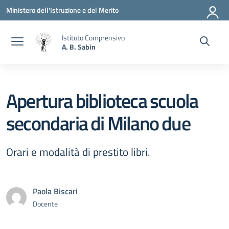
Vai ai contenuti
Vai al menu di navigazione
Vai al footer
Ministero dell'Istruzione e del Merito
Istituto Comprensivo
A. B. Sabin
Apertura biblioteca scuola
secondaria di Milano due
Orari e modalità di prestito libri.
Paola Biscari
Docente