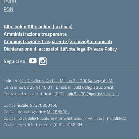
PNRR
PON
Albo online
Albo online (archivio)
Amministrazione trasparente
Amministrazione Trasparente (archivio)
Comunicati
Dichiarazione di accessibilità
Note legali
Privacy Policy
Seguici su:
Indirizzo:
Via Residenza Archi – Milano 2 – 20054 Segrate MI
Centralino:
02 26 41 10 01
Email:
miic8bk00l@istruzione.it
Posta elettronica certificata (PEC):
miic8bk00l@pec.istruzione.it
Codice fiscale: 97270350156
Codice meccanografico:
MIIC8BK00L
Codice Indice delle Pubbliche Amministrazioni (IPA): istsc_miic8bk00l
Codice unico di fatturazione (CUF): UFMVKN