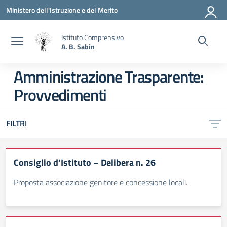
Vai ai contenuti
Vai al menu di navigazione
Vai al footer
Ministero dell'Istruzione e del Merito
Istituto Comprensivo
A. B. Sabin
Amministrazione Trasparente:
Provvedimenti
FILTRI
Consiglio d’Istituto – Delibera n. 26
Proposta associazione genitore e concessione locali.