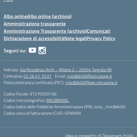
Albo online
Albo online (archivio)
Amministrazione trasparente
Amministrazione Trasparente (archivio)
Comunicati
Dichiarazione di accessibilità
Note legali
Privacy Policy
Seguici su:
Indirizzo:
Via Residenza Archi – Milano 2 – 20054 Segrate MI
Centralino:
02 26 41 10 01
Email:
miic8bk00l@istruzione.it
Posta elettronica certificata (PEC):
miic8bk00l@pec.istruzione.it
Codice fiscale: 97270350156
Codice meccanografico:
MIIC8BK00L
Codice Indice delle Pubbliche Amministrazioni (IPA): istsc_miic8bk00l
Codice unico di fatturazione (CUF): UFMVKN
Idea e progetto di Designers Italia