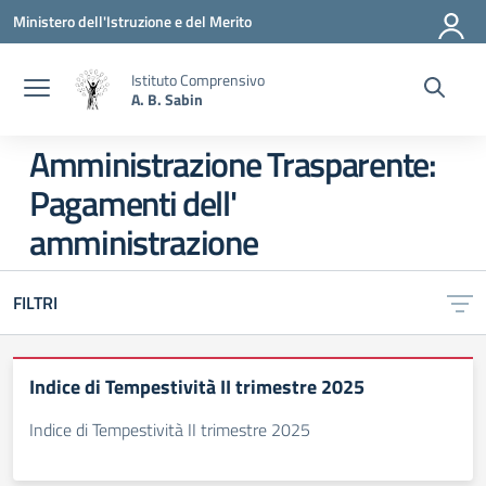
Vai ai contenuti
Vai al menu di navigazione
Vai al footer
Ministero dell'Istruzione e del Merito
Istituto Comprensivo
A. B. Sabin
Amministrazione Trasparente:
Pagamenti dell'
amministrazione
FILTRI
Indice di Tempestività II trimestre 2025
Indice di Tempestività II trimestre 2025