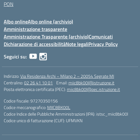
PON
Albo online
Albo online (archivio)
Amministrazione trasparente
Amministrazione Trasparente (archivio)
Comunicati
Dichiarazione di accessibilità
Note legali
Privacy Policy
Seguici su:
Indirizzo:
Via Residenza Archi – Milano 2 – 20054 Segrate MI
Centralino:
02 26 41 10 01
Email:
miic8bk00l@istruzione.it
Posta elettronica certificata (PEC):
miic8bk00l@pec.istruzione.it
Codice fiscale: 97270350156
Codice meccanografico:
MIIC8BK00L
Codice Indice delle Pubbliche Amministrazioni (IPA): istsc_miic8bk00l
Codice unico di fatturazione (CUF): UFMVKN