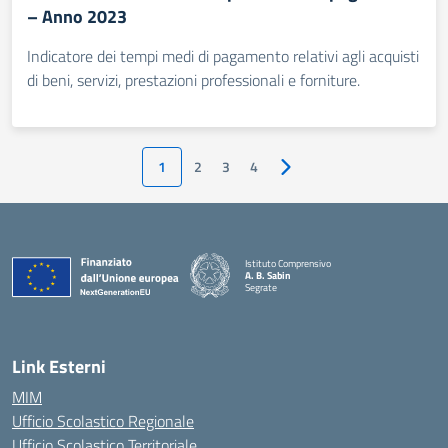
– Anno 2023
Indicatore dei tempi medi di pagamento relativi agli acquisti
di beni, servizi, prestazioni professionali e forniture.
1
2
3
4
Pagina successiva
Istituto Comprensivo
A. B. Sabin
Segrate
Link Esterni
MIM
Ufficio Scolastico Regionale
Ufficio Scolastico Territoriale