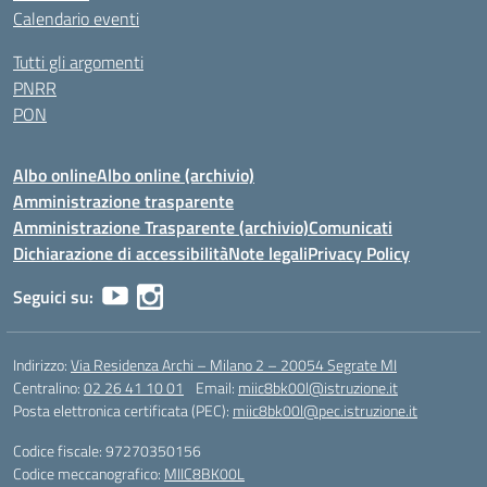
Calendario eventi
Tutti gli argomenti
PNRR
PON
Albo online
Albo online (archivio)
Amministrazione trasparente
Amministrazione Trasparente (archivio)
Comunicati
Dichiarazione di accessibilità
Note legali
Privacy Policy
Seguici su:
Indirizzo:
Via Residenza Archi – Milano 2 – 20054 Segrate MI
Centralino:
02 26 41 10 01
Email:
miic8bk00l@istruzione.it
Posta elettronica certificata (PEC):
miic8bk00l@pec.istruzione.it
Codice fiscale: 97270350156
Codice meccanografico:
MIIC8BK00L