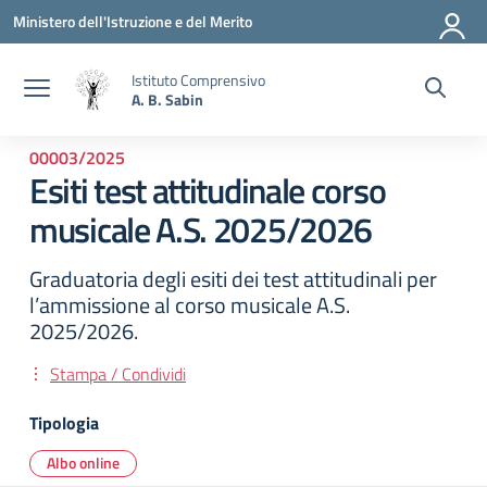
Vai ai contenuti
Vai al menu di navigazione
Vai al footer
Ministero dell'Istruzione e del Merito
Istituto Comprensivo
A. B. Sabin
00003/2025
Esiti test attitudinale corso
musicale A.S. 2025/2026
Graduatoria degli esiti dei test attitudinali per
l’ammissione al corso musicale A.S.
2025/2026.
Stampa / Condividi
Tipologia
Albo online